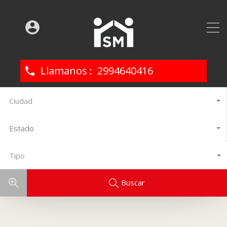
2994640416
Ciudad
Estado
Tipo
Buscar