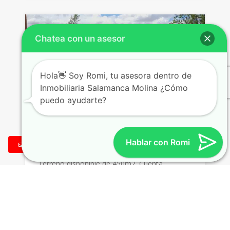
Chatea con un asesor
Hola👋 Soy Romi, tu asesora dentro de
Inmobiliaria Salamanca Molina ¿Cómo
puedo ayudarte?
TERRENO EN VENTA B° KEN LUMAR –
Hablar con Romi
GRAL. FERNANDEZ ORO
CONTACTO
Terreno disponible de 450m2. Cuenta…
Área
450