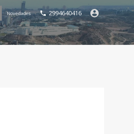
2994640416
Novedades