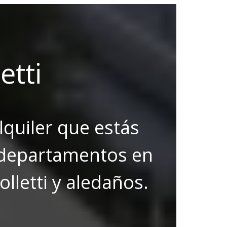
etti
lquiler que estás
 departamentos en
lletti y aledaños.