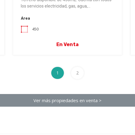
los servicios electricidad, gas, agua,…
Área
450
En Venta
1
2
Ver más propiedades en venta >