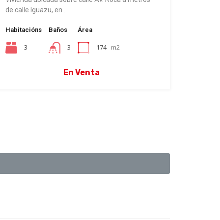
de calle Iguazu, en…
Habitacións
Baños
Área
3
3
174
m2
En Venta